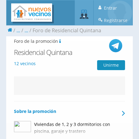
Entrar
Registrarse
...
...
Foro de Residencial Quintana
Foro de la promoción
Residencial Quintana
12 vecinos
Unirme
Sobre la promoción
Viviendas de 1, 2 y 3 dormitorios con
piscina, garaje y trastero