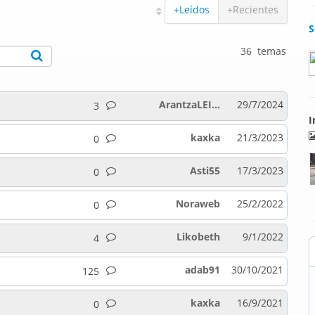
+Leídos
+Recientes
S
36 temas
ArantzaLEI...
29/7/2024
3
I
kaxka
21/3/2023
0
Asti55
17/3/2023
0
Noraweb
25/2/2022
0
Likobeth
9/1/2022
4
adab91
30/10/2021
125
kaxka
16/9/2021
0