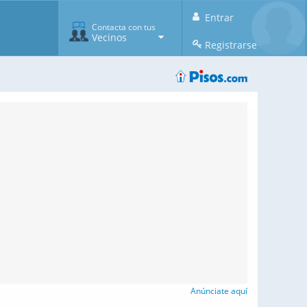
Entrar
Contacta con tus
Vecinos
Registrarse
Anúnciate aquí