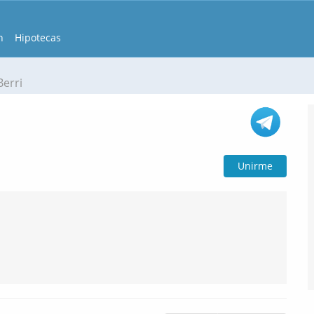
n
Hipotecas
erri
Unirme