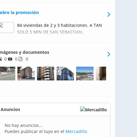
obre la promoción
84 viviendas de 2 y 3 habitaciones. A TAN
SOLO 5 MIN DE SAN SEBASTIAN,
ASTIGARRAGA TE OFRECE un lugar con un
nuevo desarrollo residencial con amplias
mágenes y documentos
zonas verdes, locales comerciales y
0
0
dotado de todos los servicios e
0
infrastucturas necesarias
Anuncios
No hay anuncios...
Puedes publicar el tuyo en el
Mercadillo