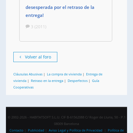
desesperada por el retraso de la
entrega!
3 (2011)
Volver al foro
Cláusulas Abusivas
|
La compra de vivienda
|
Entrega de
vivienda
|
Retraso en la entrega
|
Desperfectos
|
Guía
Cooperativas
© 2002-2026 - HABITATSOFT S.L.U. CIF B-61562088 C/ Roger de Lluria, 50 - P.1
08009 Barcelona
Contacto
|
Publicidad
|
Aviso Legal y Política de Privacidad
|
Política de