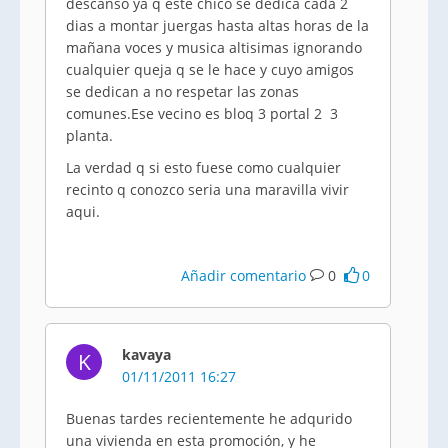
descanso ya q este chico se dedica cada 2
dias a montar juergas hasta altas horas de la
mañana voces y musica altisimas ignorando
cualquier queja q se le hace y cuyo amigos
se dedican a no respetar las zonas
comunes.Ese vecino es bloq 3 portal 2 3
planta.
La verdad q si esto fuese como cualquier
recinto q conozco seria una maravilla vivir
aqui.
Añadir comentario
0
0
kavaya
K
01/11/2011 16:27
Buenas tardes recientemente he adqurido
una vivienda en esta promoción, y he