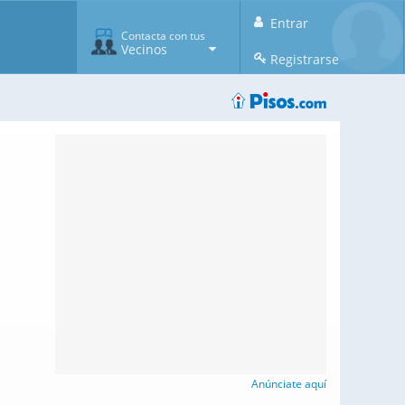
Entrar
Contacta con tus
Vecinos
Registrarse
Anúnciate aquí