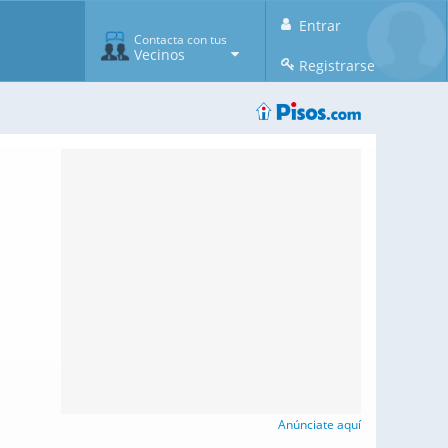
Entrar
Contacta con tus
Vecinos
Registrarse
Anúnciate aquí