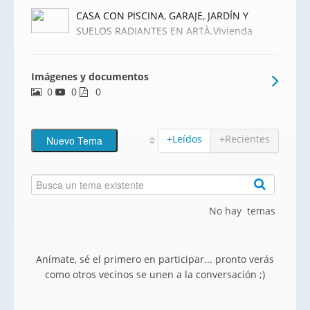
CASA CON PISCINA, GARAJE, JARDÍN Y
SUELOS RADIANTES EN ARTÀ.Vivienda
adosada de obra nueva, distribuida en
dos plantas, ubicada en el noreste de
Imágenes y documentos
Mallorca, dentro de un entorno
0
0
residencial con zona comunitaria
0
ajardinada y piscina.Distribución y
superficie
+Leídos
+Recientes
No hay temas
Anímate, sé el primero en participar... pronto verás
como otros vecinos se unen a la conversación ;)