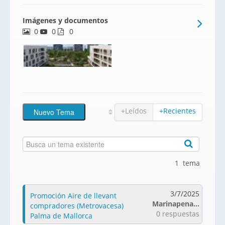
promoción de 99 viviendas de lujo de 1 a
Imágenes y documentos
4 habitaciones para disfrutar de una gran
0
0
calidad de vida a escasos diez minutos
0
andando del Puerto Náutico, del Paseo
Marítimo, y la Playa del Portixol.
Arquitectura moderna, desde 58 hasta
176 metros cuadrados. Su piscina y
amplias áreas ajardinadas comunitarias
hacen de esta promoción la opción
perfecta para vivir en Palma de Mall
+Leídos
+Recientes
1 tema
3/7/2025
Promoción Aire de llevant
Marinapena...
compradores (Metrovacesa)
0 respuestas
Palma de Mallorca