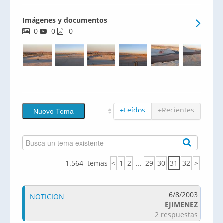
Imágenes y documentos
0
0
0
+Leídos
+Recientes
1.564 temas
<
1
2
...
29
30
31
32
>
6/8/2003
NOTICION
EJIMENEZ
2 respuestas