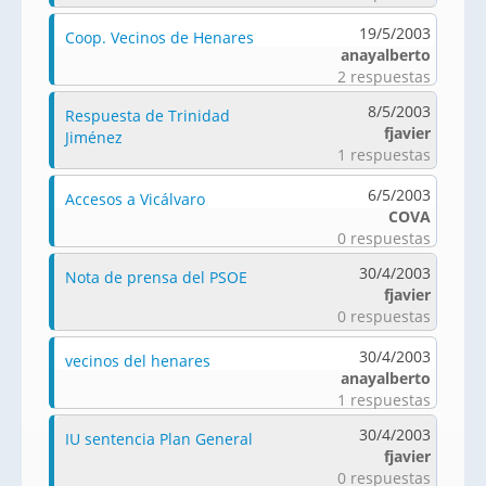
19/5/2003
Coop. Vecinos de Henares
anayalberto
2 respuestas
8/5/2003
Respuesta de Trinidad
fjavier
Jiménez
1 respuestas
6/5/2003
Accesos a Vicálvaro
COVA
0 respuestas
30/4/2003
Nota de prensa del PSOE
fjavier
0 respuestas
30/4/2003
vecinos del henares
anayalberto
1 respuestas
30/4/2003
IU sentencia Plan General
fjavier
0 respuestas