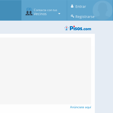
Entrar
Contacta con tus
Vecinos
Registrarse
Anúnciate aquí