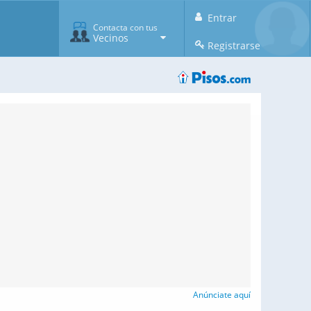
Entrar
Contacta con tus
Vecinos
Registrarse
Anúnciate aquí