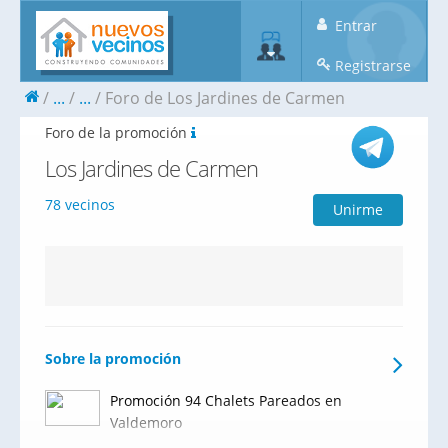
Entrar
Registrarse
...
...
Foro de Los Jardines de Carmen
Foro de la promoción
Los Jardines de Carmen
78 vecinos
Unirme
Sobre la promoción
Promoción 94 Chalets Pareados en
Valdemoro