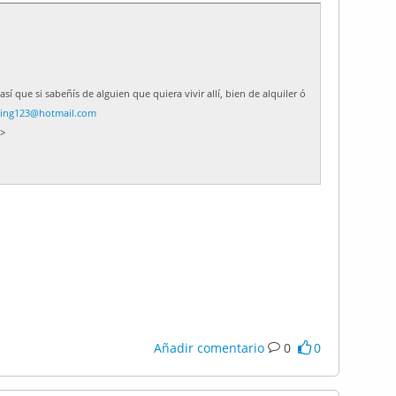
sí que si sabeñís de alguien que quiera vivir allí, bien de alquiler ó
rting123@hotmail.com
 >
Añadir comentario
0
0