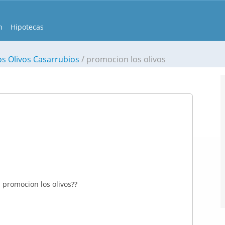
n
Hipotecas
os Olivos Casarrubios
promocion los olivos
 promocion los olivos??