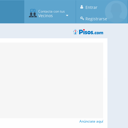
Entrar
Contacta con tus
Vecinos
Registrarse
Anúnciate aquí