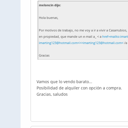
meloncin dijo:
Hola buenas,
Por motivos de trabajo, no me voy a ir a vivir a Casarrubios, a
en propiedad, que mande un e-mail a_ < a
href=mailto:ima
imarting123@hotmail.com<>>imarting123@hotmail.com<
/a
Gracias
Vamos que lo vendo barato...
Posibilidad de alquiler con opción a compra.
Gracias, saludos