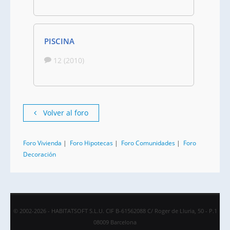
PISCINA
12 (2010)
Volver al foro
Foro Vivienda
|
Foro Hipotecas
|
Foro Comunidades
|
Foro
Decoración
© 2002-2026 - HABITATSOFT S.L.U. CIF B-61562088 C/ Roger de Lluria, 50 - P.1
08009 Barcelona