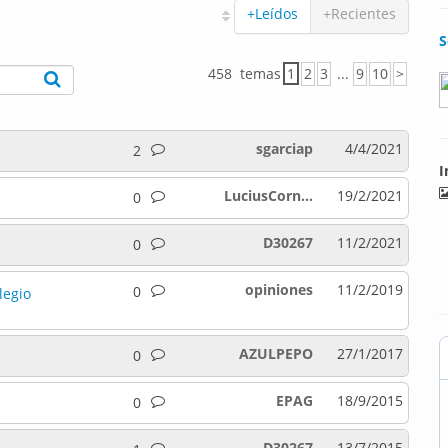
+Leídos
+Recientes
S
458 temas
1
2
3
...
9
10
>
sgarciap
4/4/2021
2
I
LuciusCorn...
19/2/2021
0
D30267
11/2/2021
0
opiniones
11/2/2019
0
legio
AZULPEPO
27/1/2017
0
EPAG
18/9/2015
0
D30267
13/7/2015