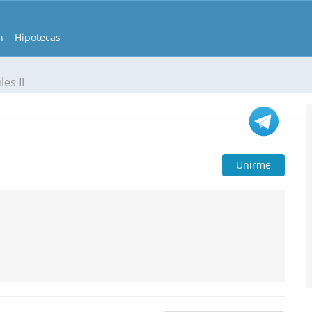
n
Hipotecas
es II
Unirme