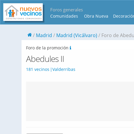
Foros generales
Comunidades
Obra Nueva
Decoració
Madrid
Madrid (Vicálvaro)
Foro de Abedul
Foro de la promoción
Abedules II
181 vecinos
Valderribas