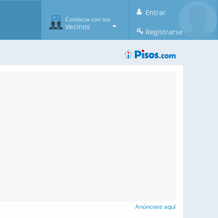
Entrar
Contacta con tus
Vecinos
Registrarse
Anúnciate aquí