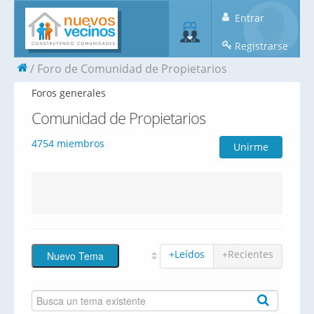
Entrar
Registrarse
Foro de Comunidad de Propietarios
Foros generales
Comunidad de Propietarios
4754 miembros
Unirme
+Leídos
+Recientes