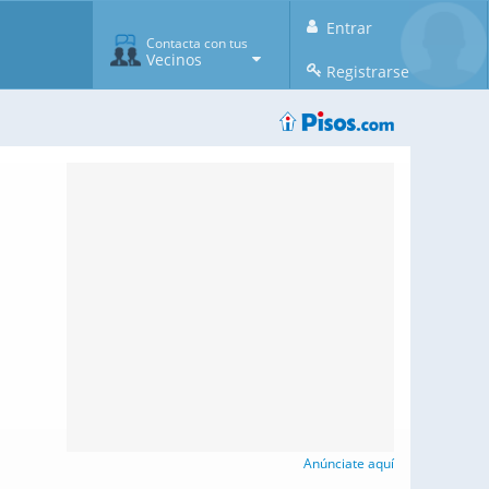
Entrar
Contacta con tus
Vecinos
Registrarse
Anúnciate aquí