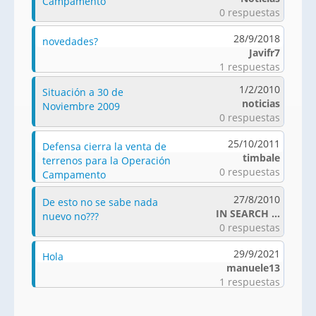
Campamento
0 respuestas
28/9/2018
novedades?
Javifr7
1 respuestas
1/2/2010
Situación a 30 de
noticias
Noviembre 2009
0 respuestas
25/10/2011
Defensa cierra la venta de
timbale
terrenos para la Operación
0 respuestas
Campamento
27/8/2010
De esto no se sabe nada
IN SEARCH ...
nuevo no???
0 respuestas
29/9/2021
Hola
manuele13
1 respuestas