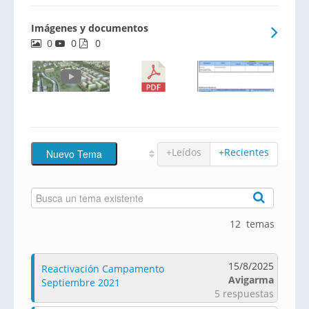
Imágenes y documentos
0
0
0
+Leídos
+Recientes
12 temas
15/8/2025
Reactivación Campamento
Avigarma
Septiembre 2021
5 respuestas