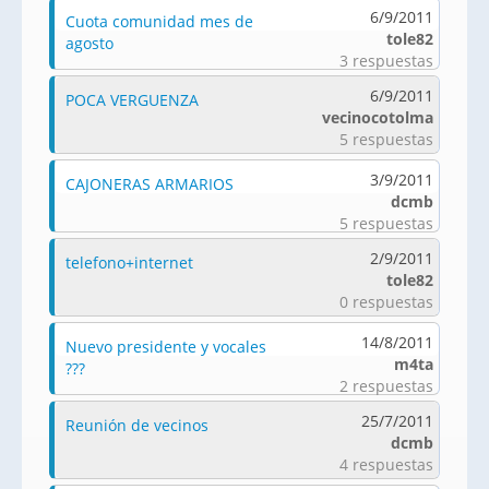
6/9/2011
Cuota comunidad mes de
tole82
agosto
3 respuestas
6/9/2011
POCA VERGUENZA
vecinocotolma
5 respuestas
3/9/2011
CAJONERAS ARMARIOS
dcmb
5 respuestas
2/9/2011
telefono+internet
tole82
0 respuestas
14/8/2011
Nuevo presidente y vocales
m4ta
???
2 respuestas
25/7/2011
Reunión de vecinos
dcmb
4 respuestas