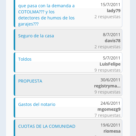
15/7/2011
que pasa con la demanda a
lady79
COTOLMA??? y los
2 respuestas
detectores de humos de los
garajes???
8/7/2011
Seguro de la casa
davis78
2 respuestas
5/7/2011
Toldos
LuisFelipe
9 respuestas
30/6/2011
PROPUESTA
registryma...
9 respuestas
24/6/2011
Gastos del notario
mgomezg9
7 respuestas
19/6/2011
CUOTAS DE LA COMUNIDAD
riomesa