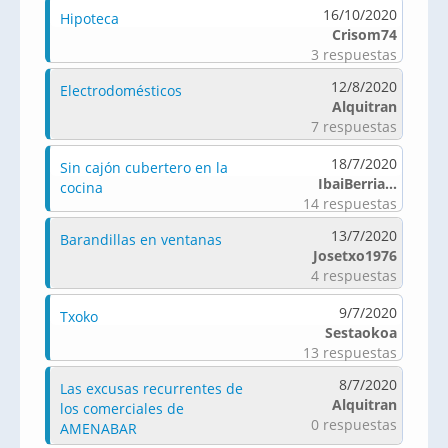
16/10/2020
Hipoteca
Crisom74
3 respuestas
12/8/2020
Electrodomésticos
Alquitran
7 respuestas
18/7/2020
Sin cajón cubertero en la
IbaiBerria...
cocina
14 respuestas
13/7/2020
Barandillas en ventanas
Josetxo1976
4 respuestas
9/7/2020
Txoko
Sestaokoa
13 respuestas
8/7/2020
Las excusas recurrentes de
Alquitran
los comerciales de
0 respuestas
AMENABAR