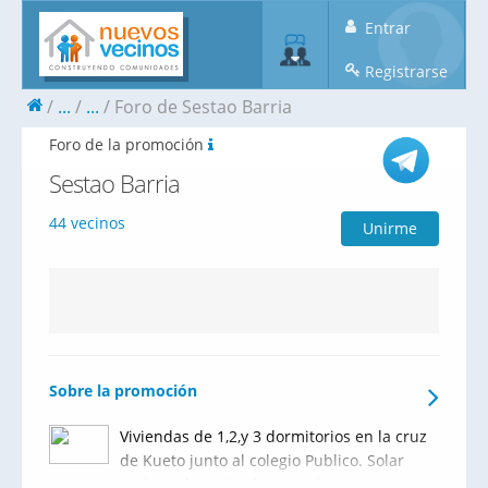
Entrar
Registrarse
...
...
Foro de Sestao Barria
Foro de la promoción
Sestao Barria
44 vecinos
Unirme
Sobre la promoción
Viviendas de 1,2,y 3 dormitorios en la cruz
de Kueto junto al colegio Publico. Solar
antiguo deposito de agua de Sestao.