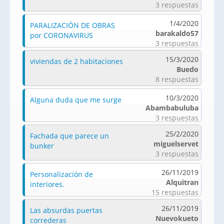
3 respuestas
1/4/2020
PARALIZACIÓN DE OBRAS
barakaldo57
por CORONAVIRUS
3 respuestas
15/3/2020
viviendas de 2 habitaciones
Buedo
8 respuestas
10/3/2020
Alguna duda que me surge
Abambabuluba
3 respuestas
25/2/2020
Fachada que parece un
miguelservet
bunker
3 respuestas
26/11/2019
Personalización de
Alquitran
interiores.
15 respuestas
26/11/2019
Las absurdas puertas
Nuevokueto
correderas