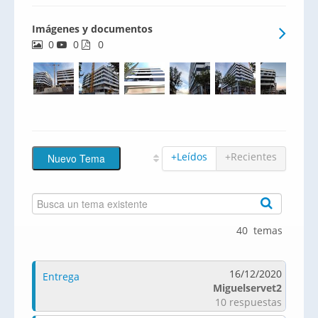
Imágenes y documentos
0
0
0
+Leídos
+Recientes
40 temas
16/12/2020
Entrega
Miguelservet2
10 respuestas