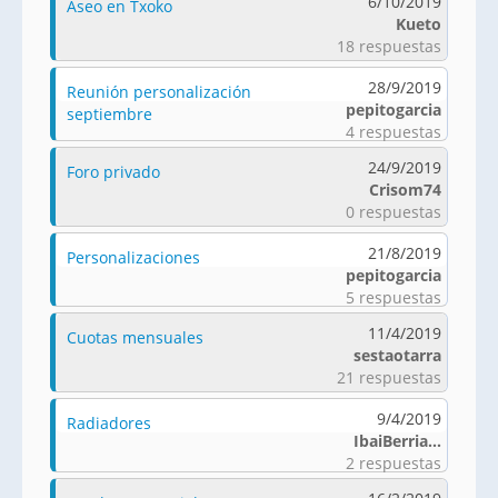
6/10/2019
Aseo en Txoko
Kueto
18 respuestas
28/9/2019
Reunión personalización
pepitogarcia
septiembre
4 respuestas
24/9/2019
Foro privado
Crisom74
0 respuestas
21/8/2019
Personalizaciones
pepitogarcia
5 respuestas
11/4/2019
Cuotas mensuales
sestaotarra
21 respuestas
9/4/2019
Radiadores
IbaiBerria...
2 respuestas