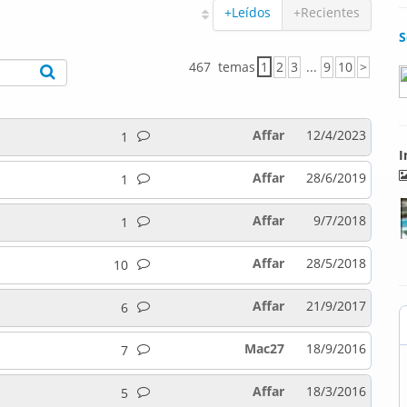
+Leídos
+Recientes
S
467 temas
1
2
3
...
9
10
>
Affar
12/4/2023
1
I
Affar
28/6/2019
1
Affar
9/7/2018
1
Affar
28/5/2018
10
Affar
21/9/2017
6
Mac27
18/9/2016
7
Affar
18/3/2016
5