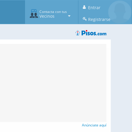
Entrar
Contacta con tus
Vecinos
Registrarse
Anúnciate aquí