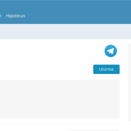
n
Hipotecas
Unirme