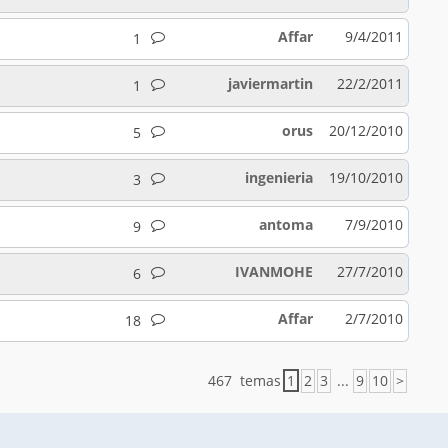
Affar
9/4/2011
1
javiermartin
22/2/2011
1
orus
20/12/2010
5
ingenieria
19/10/2010
3
antoma
7/9/2010
9
IVANMOHE
27/7/2010
6
Affar
2/7/2010
18
467 temas
1
2
3
...
9
10
>