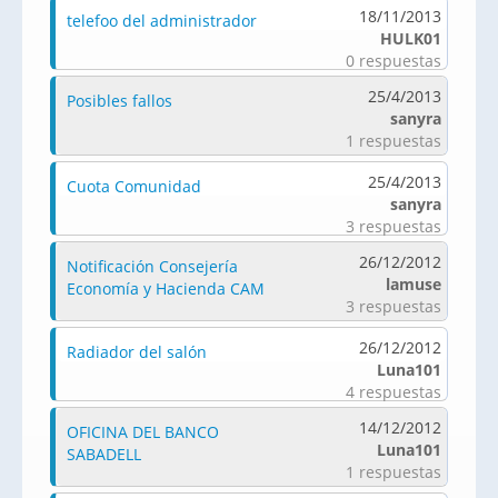
18/11/2013
telefoo del administrador
HULK01
0 respuestas
25/4/2013
Posibles fallos
sanyra
1 respuestas
25/4/2013
Cuota Comunidad
sanyra
3 respuestas
26/12/2012
Notificación Consejería
lamuse
Economía y Hacienda CAM
3 respuestas
26/12/2012
Radiador del salón
Luna101
4 respuestas
14/12/2012
OFICINA DEL BANCO
Luna101
SABADELL
1 respuestas