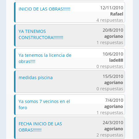
12/11/2010
INICIO DE LAS OBRAS!!!!!!
Rafael
4 respuestas
20/8/2010
YA TENEMOS
agoriano
CONSTRUCTORA!!!!!!!!
1 respuestas
10/6/2010
Ya tenemos la licencia de
lade88
obras!!!!
0 respuestas
15/5/2010
medidas piscina
agoriano
0 respuestas
7/4/2010
Ya somos 7 vecinos en el
agoriano
foro
1 respuestas
24/3/2010
FECHA INICIO DE LAS
agoriano
OBRAS!!!!!!!
2 respuestas