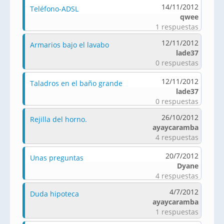
14/11/2012
Teléfono-ADSL
qwee
1 respuestas
12/11/2012
Armarios bajo el lavabo
lade37
0 respuestas
12/11/2012
Taladros en el baño grande
lade37
0 respuestas
26/10/2012
Rejilla del horno.
ayaycaramba
4 respuestas
20/7/2012
Unas preguntas
Dyane
4 respuestas
4/7/2012
Duda hipoteca
ayaycaramba
1 respuestas