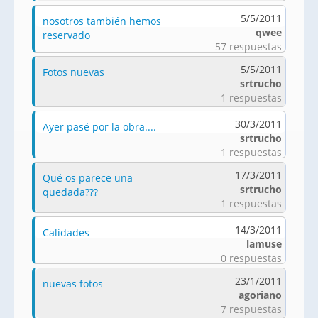
5/5/2011
nosotros también hemos
qwee
reservado
57 respuestas
5/5/2011
Fotos nuevas
srtrucho
1 respuestas
30/3/2011
Ayer pasé por la obra....
srtrucho
1 respuestas
17/3/2011
Qué os parece una
srtrucho
quedada???
1 respuestas
14/3/2011
Calidades
lamuse
0 respuestas
23/1/2011
nuevas fotos
agoriano
7 respuestas