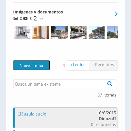
Faunia. Pisos de 1, 2 y 3 dormitorios y
Imágenes y documentos
áticos
0
0
0
+Leídos
+Recientes
37 temas
16/6/2015
Cláusula suelo
Dinozoff
0 respuestas